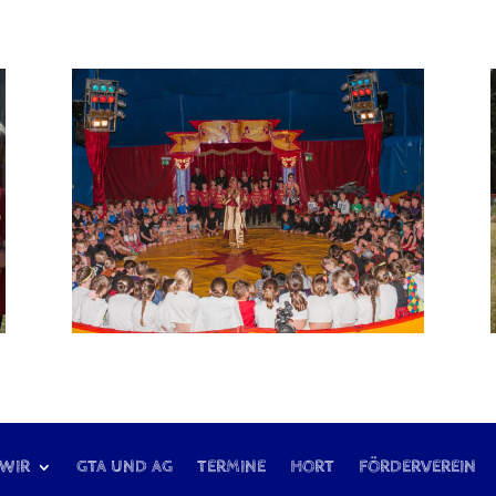
 WIR
GTA UND AG
TERMINE
HORT
FÖRDERVEREIN