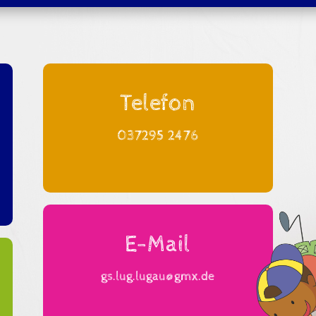
Telefon
037295 2476
E-Mail
gs.lug.lugau@gmx.de