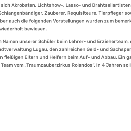
 sich Akrobaten, Lichtshow-, Lasso- und Drahtseilartisten,
chlangenbändiger, Zauberer, Requisiteure, Tierpfleger sow
aber auch die folgenden Vorstellungen wurden zum bemerk
wiederholt bewiesen.
 im Namen unserer Schüler beim Lehrer- und Erzieherteam,
tadtverwaltung Lugau, den zahlreichen Geld- und Sachspe
n fleißigen Eltern und Helfern beim Auf- und Abbau. Ein g
Team vom „Traumzauberzirkus Rolandos“. In 4 Jahren soll 