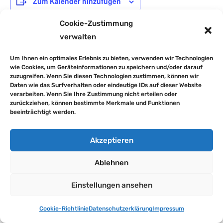
Zum Kalender hinzufügen
Cookie-Zustimmung
verwalten
DETAILS
Um Ihnen ein optimales Erlebnis zu bieten, verwenden wir Technologien
Datum:
wie Cookies, um Geräteinformationen zu speichern und/oder darauf
25. August 2025
zuzugreifen. Wenn Sie diesen Technologien zustimmen, können wir
Daten wie das Surfverhalten oder eindeutige IDs auf dieser Website
verarbeiten. Wenn Sie Ihre Zustimmung nicht erteilen oder
zurückziehen, können bestimmte Merkmale und Funktionen
Schulanmeldung
Schulanmeldung
beeinträchtigt werden.
►
ZURÜCK ZUR STARTSEITE
Akzeptieren
Impressum
Datenschutzerklärung
Ablehnen
Downloads
Cookie-Richtlinie (EU)
Einstellungen ansehen
© Grundschule Lugau | Stadtverwaltung Lugau
Cookie-Richtlinie
Datenschutzerklärung
Impressum