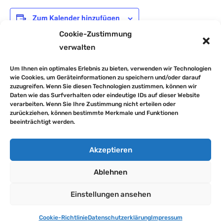
Zum Kalender hinzufügen
Cookie-Zustimmung
verwalten
DETAILS
Um Ihnen ein optimales Erlebnis zu bieten, verwenden wir Technologien
Datum:
wie Cookies, um Geräteinformationen zu speichern und/oder darauf
zuzugreifen. Wenn Sie diesen Technologien zustimmen, können wir
28. Mai 2024
Daten wie das Surfverhalten oder eindeutige IDs auf dieser Website
verarbeiten. Wenn Sie Ihre Zustimmung nicht erteilen oder
zurückziehen, können bestimmte Merkmale und Funktionen
frei beweglicher Ferientag
3. Vorschulnachmittag
beeinträchtigt werden.
►
ZURÜCK ZUR STARTSEITE
Akzeptieren
Ablehnen
Impressum
Datenschutzerklärung
Downloads
Cookie-Richtlinie (EU)
Einstellungen ansehen
Cookie-Richtlinie
Datenschutzerklärung
Impressum
© Grundschule Lugau | Stadtverwaltung Lugau