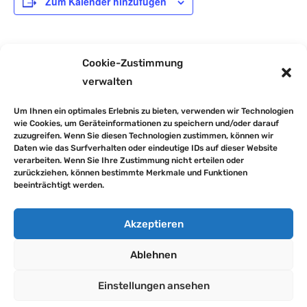
Zum Kalender hinzufügen
DETAILS
Cookie-Zustimmung
verwalten
Beginn:
24. Juni
Um Ihnen ein optimales Erlebnis zu bieten, verwenden wir Technologien
Ende:
wie Cookies, um Geräteinformationen zu speichern und/oder darauf
zuzugreifen. Wenn Sie diesen Technologien zustimmen, können wir
25. Juni
Daten wie das Surfverhalten oder eindeutige IDs auf dieser Website
verarbeiten. Wenn Sie Ihre Zustimmung nicht erteilen oder
zurückziehen, können bestimmte Merkmale und Funktionen
Radübung und Radprüfung Kl. 4a
Feierstunde Kl. 4
beeinträchtigt werden.
►
ZURÜCK ZUR STARTSEITE
Akzeptieren
Ablehnen
Impressum
Datenschutzerklärung
Downloads
Cookie-Richtlinie (EU)
Einstellungen ansehen