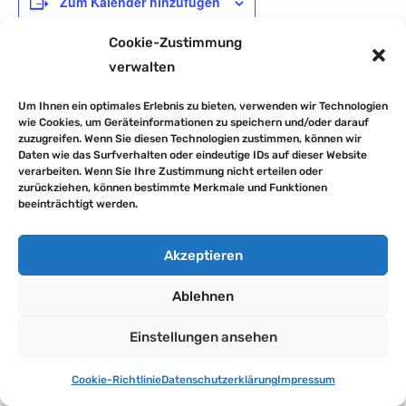
Zum Kalender hinzufügen
Cookie-Zustimmung
verwalten
DETAILS
Um Ihnen ein optimales Erlebnis zu bieten, verwenden wir Technologien
Datum:
wie Cookies, um Geräteinformationen zu speichern und/oder darauf
26. Juni 2025
zuzugreifen. Wenn Sie diesen Technologien zustimmen, können wir
Daten wie das Surfverhalten oder eindeutige IDs auf dieser Website
verarbeiten. Wenn Sie Ihre Zustimmung nicht erteilen oder
zurückziehen, können bestimmte Merkmale und Funktionen
Jugendherberge Kl. 4a, b, c
Jahreszeugnisse
beeinträchtigt werden.
►
ZURÜCK ZUR STARTSEITE
Akzeptieren
Impressum
Datenschutzerklärung
Ablehnen
Downloads
Cookie-Richtlinie (EU)
Einstellungen ansehen
© Grundschule Lugau | Stadtverwaltung Lugau
Cookie-Richtlinie
Datenschutzerklärung
Impressum