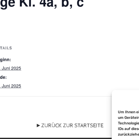
e Kl. 4a, b, c
TAILS
ginn:
. Juni 2025
de:
. Juni 2025
Um Ihnen ei
um Gerätein
Technologie
►
ZURÜCK ZUR STARTSEITE
IDs auf die
zurückziehe